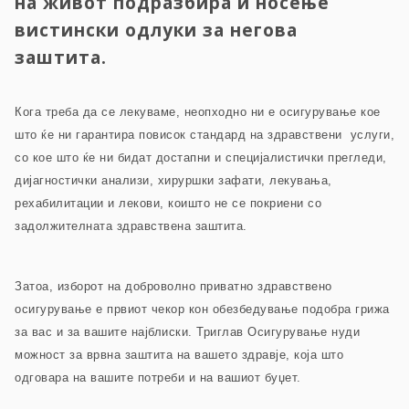
на живот подразбира и носење
вистински одлуки за негова
заштита.
Кога треба да се лекуваме, неопходно ни е осигурување кое
што ќе ни гарантира повисок стандард на здравствени услуги,
со кое што ќе ни бидат достапни и специјалистички прегледи,
дијагностички анализи, хируршки зафати, лекувања,
рехабилитации и лекови, коишто не се покриени со
задолжителната здравствена заштита.
Затоа, изборот на доброволно приватно здравствено
осигурување е првиот чекор кон обезбедување подобра грижа
за вас и за вашите најблиски. Триглав Осигурување нуди
можност за врвна заштита на вашето здравје, која што
одговара на вашите потреби и на вашиот буџет.