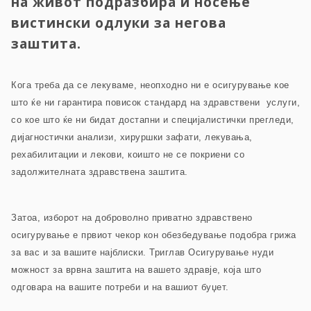
на живот подразбира и носење
вистински одлуки за негова
заштита.
Кога треба да се лекуваме, неопходно ни е осигурување кое
што ќе ни гарантира повисок стандард на здравствени услуги,
со кое што ќе ни бидат достапни и специјалистички прегледи,
дијагностички анализи, хируршки зафати, лекувања,
рехабилитации и лекови, коишто не се покриени со
задолжителната здравствена заштита.
Затоа, изборот на доброволно приватно здравствено
осигурување е првиот чекор кон обезбедување подобра грижа
за вас и за вашите најблиски. Триглав Осигурување нуди
можност за врвна заштита на вашето здравје, која што
одговара на вашите потреби и на вашиот буџет.