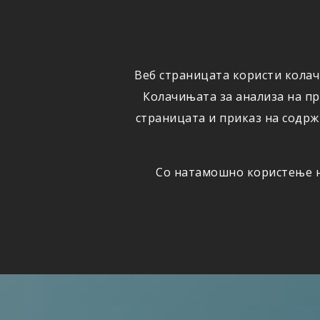
ФИЗИЧКИ
ПРАВНИ
ЛИЦА
ЛИЦА
Веб страницата користи колач
ОСИГУРУВАЊЕ
ШТЕТИ
Колачињата за анализа на п
страницата и приказ на содрж
Со натамошно користење на