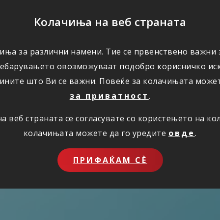
ПОМОШ
Колачиња на веб страната
иња за различни намени. Тие се првенствено важни з
ПОВОЛНОСТИ
КОРИСНО
ЗА НАС
ребарувањето овозможуваат подобро корисничко иск
ините што Ви се важни. Повеќе за колачињата може
за приватност
.
 веб страната се согласувате со користењето на к
колачињата можете да го уредите
овде
.
ПРИФАЌАМ СЀ