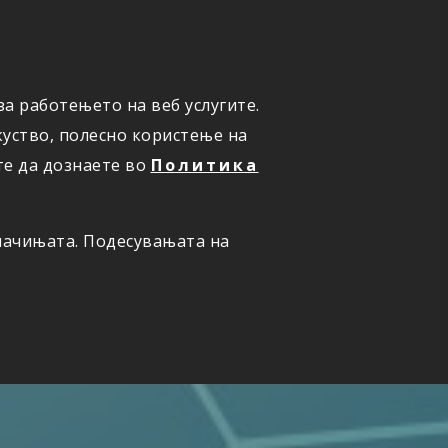
а работењето на веб услугите.
ОНЛАЈН
ПРИЈАВИ ШТЕТА
уство, полесно користење на
те да дознаете во
Политика
олачињата. Подесувањата на