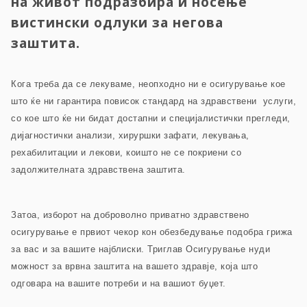
на живот подразбира и носење
вистински одлуки за негова
заштита.
Кога треба да се лекуваме, неопходно ни е осигурување кое
што ќе ни гарантира повисок стандард на здравствени услуги,
со кое што ќе ни бидат достапни и специјалистички прегледи,
дијагностички анализи, хируршки зафати, лекувања,
рехабилитации и лекови, коишто не се покриени со
задолжителната здравствена заштита.
Затоа, изборот на доброволно приватно здравствено
осигурување е првиот чекор кон обезбедување подобра грижа
за вас и за вашите најблиски. Триглав Осигурување нуди
можност за врвна заштита на вашето здравје, која што
одговара на вашите потреби и на вашиот буџет.