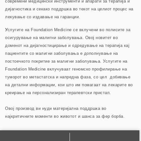
современи медицински инструменти и апарати за терапија и
дијагностика и секако поддршка во текот на целиот процес на
лекување со издавање на гаранции.
У
слугите на Foundation Medicine се вклучени во полисите за
осигурување на малигни заболувања. Овој новитет во
доменот на дијагностицирање и одредување на терапија кај
пациентите со малигни заболувања е дополнување на
постоечкото покритие за малигни заболувања. Услугите на
Foundation Medicine вклучуваат геномско профилирање на
туморот во метастатска и напредна фаза, со цел добивање
на детални информации, кои што им помагаат на лекарите во
креирање на персонализиран терапевтски пристап.
Овој производ ви нуди материјална поддршка во
најкритичните моменти во животот и шанса за фер борба.