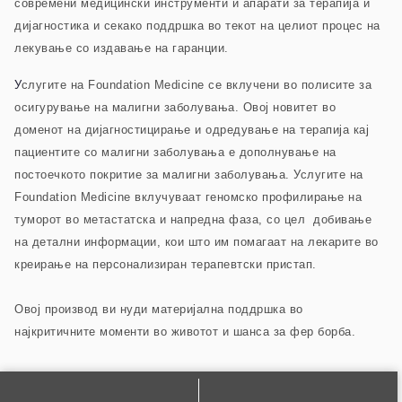
современи медицински инструменти и апарати за терапија и
дијагностика и секако поддршка во текот на целиот процес на
лекување со издавање на гаранции.
У
слугите на Foundation Medicine се вклучени во полисите за
осигурување на малигни заболувања. Овој новитет во
доменот на дијагностицирање и одредување на терапија кај
пациентите со малигни заболувања е дополнување на
постоечкото покритие за малигни заболувања. Услугите на
Foundation Medicine вклучуваат геномско профилирање на
туморот во метастатска и напредна фаза, со цел добивање
на детални информации, кои што им помагаат на лекарите во
креирање на персонализиран терапевтски пристап.
Овој производ ви нуди материјална поддршка во
најкритичните моменти во животот и шанса за фер борба.