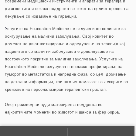
современи медицински инструменти и апарати за терапија и
дијагностика и секако поддршка во текот на целиот процес на
лекување со издавање на гаранции.
У
слугите на Foundation Medicine се вклучени во полисите за
осигурување на малигни заболувања. Овој новитет во
доменот на дијагностицирање и одредување на терапија кај
пациентите со малигни заболувања е дополнување на
постоечкото покритие за малигни заболувања. Услугите на
Foundation Medicine вклучуваат геномско профилирање на
туморот во метастатска и напредна фаза, со цел добивање
на детални информации, кои што им помагаат на лекарите во
креирање на персонализиран терапевтски пристап.
Овој производ ви нуди материјална поддршка во
најкритичните моменти во животот и шанса за фер борба.