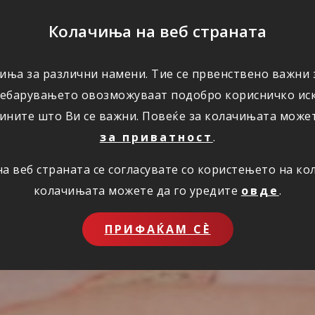
ПОМОШ
Колачиња на веб страната
иња за различни намени. Тие се првенствено важни з
ПОВОЛНОСТИ
КОРИСНО
ЗА НАС
ребарувањето овозможуваат подобро корисничко иск
ините што Ви се важни. Повеќе за колачињата може
за приватност
.
 веб страната се согласувате со користењето на к
колачињата можете да го уредите
овде
.
ПРИФАЌАМ СЀ