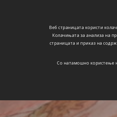
ФИЗИЧКИ
ПРАВНИ
ЛИЦА
ЛИЦА
Веб страницата користи колач
ОСИГУРУВАЊЕ
ШТЕТИ
Колачињата за анализа на п
страницата и приказ на содрж
Со натамошно користење на