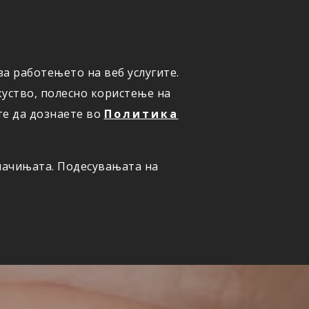
а работењето на веб услугите.
ОНЛАЈН
ПРИЈАВИ ШТЕТА
уство, полесно користење на
те да дознаете во
Политика
олачињата. Подесувањата на