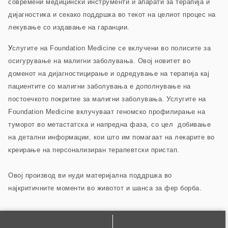
современи медицински инструменти и апарати за терапија и
дијагностика и секако поддршка во текот на целиот процес на
лекување со издавање на гаранции.
У
слугите на Foundation Medicine се вклучени во полисите за
осигурување на малигни заболувања. Овој новитет во
доменот на дијагностицирање и одредување на терапија кај
пациентите со малигни заболувања е дополнување на
постоечкото покритие за малигни заболувања. Услугите на
Foundation Medicine вклучуваат геномско профилирање на
туморот во метастатска и напредна фаза, со цел добивање
на детални информации, кои што им помагаат на лекарите во
креирање на персонализиран терапевтски пристап.
Овој производ ви нуди материјална поддршка во
најкритичните моменти во животот и шанса за фер борба.