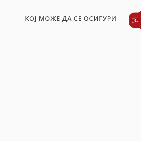
КОЈ МОЖЕ ДА СЕ ОСИГУРИ
Секој, кој има статус на осигуреник во
системот на задолжително здравствено
осигурување и кој има склучено осигурување
на специјалистичко вонболничко и болничко
лекување,
Лица-странски државјани, со регулиран
престој во Р. Македонија, кои не се осигурени
во Фондот за здравствено осигурување на Р.