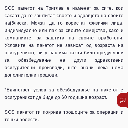
SOS пакетот на Триглав е наменет за сите, кои
сакаат да го заштитат своето и здравјето на своите
најблиски. Можат да го користат физички лица,
индивидуално или пак за своите семејства, како и
компаниите, за заштита на своите вработени.
Условите на пакетот не зависат од возраста на
осигуреникот, ниту пак има какви било предуслови
за обезбедување на други здравствени
осигурителни производи, што значи дека нема
дополнителни трошоци.
*Единствен услов за обезбедување на пакетот е
осигуреникот да биде до 60 годишна возраст.
SOS пакетот ги покрива трошоците за операции и
тешки болести.