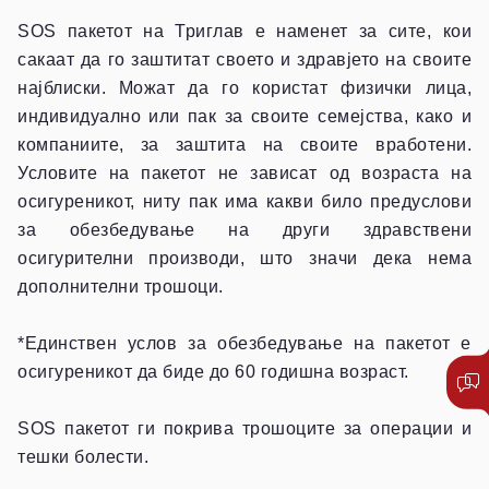
SOS пакетот на Триглав е наменет за сите, кои
сакаат да го заштитат своето и здравјето на своите
најблиски. Можат да го користат физички лица,
индивидуално или пак за своите семејства, како и
компаниите, за заштита на своите вработени.
Условите на пакетот не зависат од возраста на
осигуреникот, ниту пак има какви било предуслови
за обезбедување на други здравствени
осигурителни производи, што значи дека нема
дополнителни трошоци.
*Единствен услов за обезбедување на пакетот е
осигуреникот да биде до 60 годишна возраст.
SOS пакетот ги покрива трошоците за операции и
тешки болести.