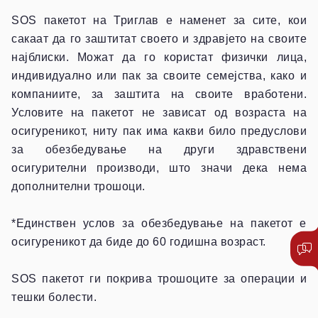
SOS пакетот на Триглав е наменет за сите, кои
сакаат да го заштитат своето и здравјето на своите
најблиски. Можат да го користат физички лица,
индивидуално или пак за своите семејства, како и
компаниите, за заштита на своите вработени.
Условите на пакетот не зависат од возраста на
осигуреникот, ниту пак има какви било предуслови
за обезбедување на други здравствени
осигурителни производи, што значи дека нема
дополнителни трошоци.
*Единствен услов за обезбедување на пакетот е
осигуреникот да биде до 60 годишна возраст.
SOS пакетот ги покрива трошоците за операции и
тешки болести.