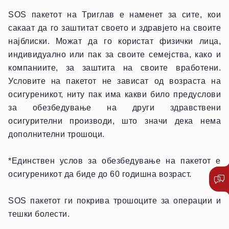
SOS пакетот на Триглав е наменет за сите, кои
сакаат да го заштитат своето и здравјето на своите
најблиски. Можат да го користат физички лица,
индивидуално или пак за своите семејства, како и
компаниите, за заштита на своите вработени.
Условите на пакетот не зависат од возраста на
осигуреникот, ниту пак има какви било предуслови
за обезбедување на други здравствени
осигурителни производи, што значи дека нема
дополнителни трошоци.
*Единствен услов за обезбедување на пакетот е
осигуреникот да биде до 60 годишна возраст.
SOS пакетот ги покрива трошоците за операции и
тешки болести.