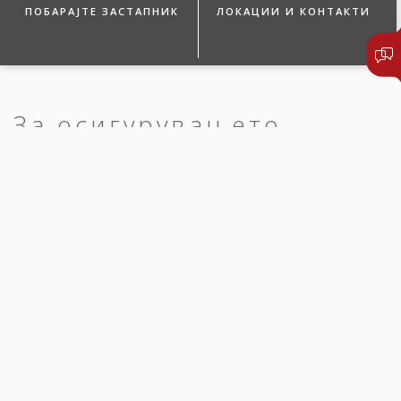
ПОБАРАЈТЕ ЗАСТАПНИК
ЛОКАЦИИ И КОНТАКТИ
За осигурувањето
КАРЕНЦА
При склучување на полиса за осигурување во првата година
од осигурувањето, предвидена е задолжителна каренца од три
(3) месеци за сите осигуреници.