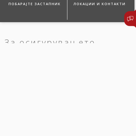
ПОБАРАЈТЕ ЗАСТАПНИК
ЛОКАЦИИ И КОНТАКТИ
За осигурувањето
КАРЕНЦА
При склучување на полиса за осигурување во првата година
од осигурувањето, предвидена е задолжителна каренца од три
(3) месеци за сите осигуреници.