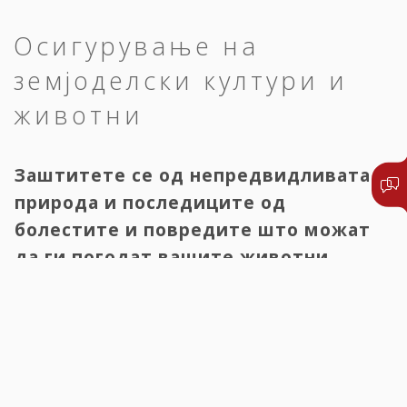
Осигурување на
земјоделски култури и
животни
Заштитете се од непредвидливата
природа и последиците од
болестите и повредите што можат
да ги погодат вашите животни.
Неповолните
временски услови
имаат големо влијание врз
пониските приноси и намалениот квалитет на посевите, без
разлика дали станува збор за производство за лична
употреба или пак за производство наменето за пласирање
на пазар. Кај животните, главните опасности се поврзани со