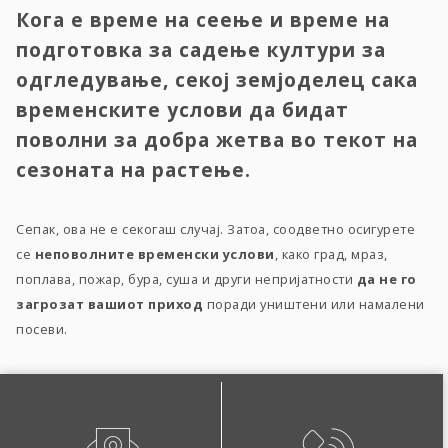
Кога е време на сеење и време на
подготовка за садење култури за
одгледување, секој земјоделец сака
временските услови да бидат
поволни за добра жетва во текот на
сезоната на растење.
Сепак, ова не е секогаш случај. Затоа, соодветно осигурете
се
неповолните временски услови
, како град, мраз,
поплава, пожар, бура, суша и други непријатности
да не го
загрозат вашиот приход
поради уништени или намалени
посеви.