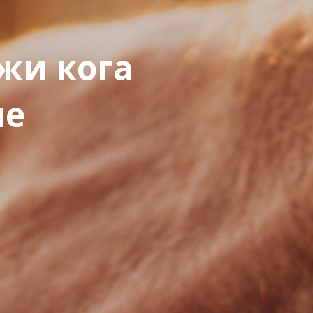
жи кога
ле