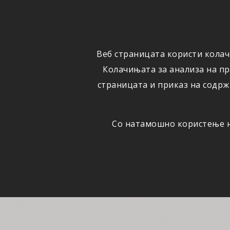
ФИЗИЧКИ
ПРАВНИ
ЛИЦА
ЛИЦА
Веб страницата користи колач
ОСИГУРУВАЊЕ
ШТЕТИ
Колачињата за анализа на п
страницата и приказ на содрж
Со натамошно користење на