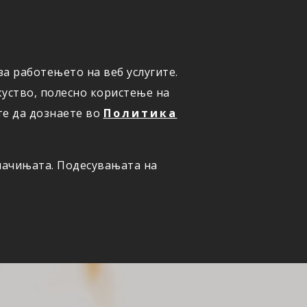
а работењето на веб услугите.
ОНЛАЈН
ПРИЈАВИ ШТЕТА
уство, полесно користење на
те да дознаете во
Политика
олачињата. Подесувањата на