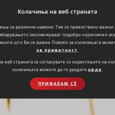
ПОМОШ
Колачиња на веб страната
иња за различни намени. Тие се првенствено важни з
ПОВОЛНОСТИ
КОРИСНО
ЗА НАС
ребарувањето овозможуваат подобро корисничко иск
ините што Ви се важни. Повеќе за колачињата може
за приватност
.
 веб страната се согласувате со користењето на к
колачињата можете да го уредите
овде
.
ПРИФАЌАМ СЀ