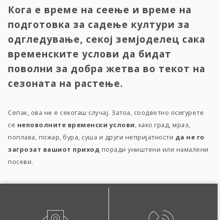
Кога е време на сеење и време на
подготовка за садење култури за
одгледување, секој земјоделец сака
временските услови да бидат
поволни за добра жетва во текот на
сезоната на растење.
Сепак, ова не е секогаш случај. Затоа, соодветно осигурете
се
неповолните временски услови
, како град, мраз,
поплава, пожар, бура, суша и други непријатности
да не го
загрозат вашиот приход
поради уништени или намалени
посеви.