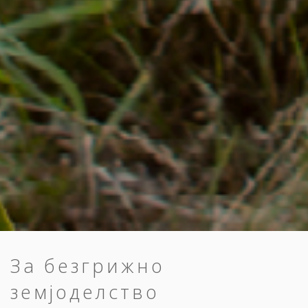
За безгрижно
земјоделство