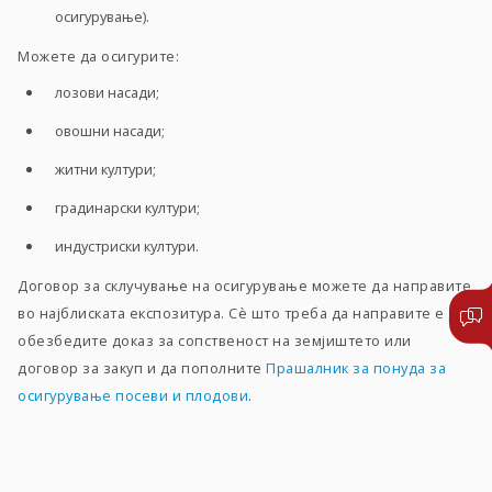
осигурување).
Можете да осигурите:
лозови насади;
овошни насади;
житни култури;
градинарски култури;
индустриски култури.
Договор за склучување на осигурување можете да направите
во најблиската експозитура. Сѐ што треба да направите е да
обезбедите доказ за сопственост на земјиштето или
договор за закуп и да пополните
Прашалник за понуда за
осигурување посеви и плодови
.