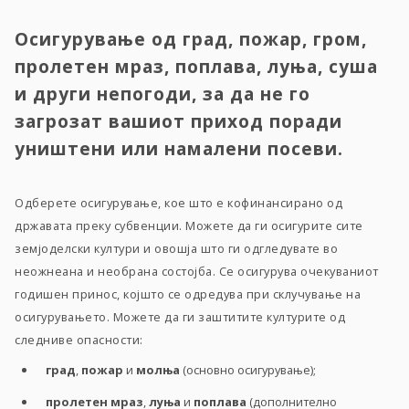
Осигурување од град, пожар, гром,
пролетен мраз, поплава, луња, суша
и други непогоди, за да не го
загрозат вашиот приход поради
уништени или намалени посеви.
Одберете осигурување, кое што е кофинансирано од
државата преку субвенции. Можете да ги осигурите сите
земјоделски култури и овошја што ги одгледувате во
неожнеана и необрана состојба. Се осигурува очекуваниот
годишен принос, којшто се одредува при склучување на
осигурувањето. Можете да ги заштитите културите од
следниве опасности:
град
,
пожар
и
молња
(основно осигурување);
пролетен мраз
,
луња
и
поплава
(дополнително