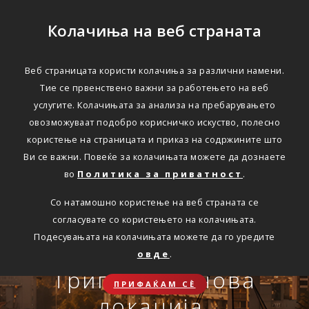
Колачиња на веб страната
Веб страницата користи колачиња за различни намени.
Тие се првенствено важни за работењето на веб
Едноставно преку
услугите. Колачињата за анализа на пребарувањето
интернет
овозможуваат подобро корисничко искуство, полесно
користење на страницата и приказ на содржините што
Ви се важни. Повеќе за колачињата можете да дознаете
во
Политика за приватност
.
АВТОМОБИЛСКА ОДГОВОРНОСТ
Со натамошно користење на веб страната се
Oнлајн обнова на осигурување.
согласувате со користењето на колачињата.
Онлајн пријава на
Подесувањата на колачињата можете да го уредите
Travel Smart и Travel
овде
.
ПОВЕЌЕ
СКЛУЧИ
осигурен случај преку
Сѐ ќе биде во ред
Триглав на нова
Smart Plus
ПРИФАЌАМ СЀ
OneID
локација.
ЗДРАВСТВЕНО ПАТНИЧКО
Совет, информација или инспирација за секоја животна