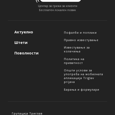
Центар за грижа за клиенти
Бесплатен локален повик
Актуелно
Пофалби и поплаки
Правно известување
Штети
Известување за
колачиња
Поволности
Политика на
приватност
Општи услови за
употреба на мобилната
апликација Triglav
prijava
Барања и формулари
Групација Триглав