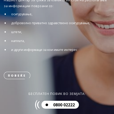
Нашиот центар за грижа за клиенти ви стои на располагање
за информации поврзани со:
осигурување,
доброволно приватно здравствено осигурување,
штети,
наплата,
и други информаци за кои имате интерес
ПОВЕЌЕ
БЕСПЛАТЕН ПОВИК ВО ЗЕМЈАТА:
0800 02222