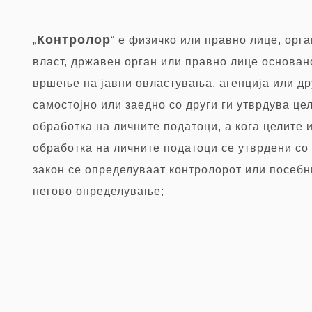
К
онтролор
„
“ е физичко или правно лице, орг
власт, државен орган или правно лице основан
вршење на јавни овластувања, агенција или дру
самостојно или заедно со други ги утврдува це
обработка на личните податоци, а кога целите 
обработка на личните податоци се утврдени со 
закон се определуваат контролорот или посебн
негово определување;