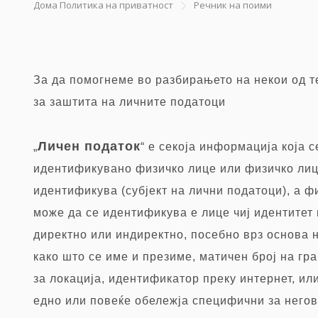
Дома
Политика на приватност
Речник на поими
За да помогнеме во разбирањето на некои од 
за заштита на личните податоци
Личен податок
„
“ е секоја информација која 
идентификувано физичко лице или физичко лиц
идентификува (субјект на лични податоци), а ф
може да се идентификува е лице чиј идентитет
директно или индиректно, посебно врз основа 
како што се име и презиме, матичен број на гр
за локација, идентификатор преку интернет, ил
едно или повеќе обележја специфични за негов