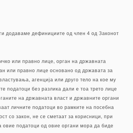
ги додаваме дефинициите од член 4 од Законот
зичко или правно лице, орган на државната
ган или правно лице основано од државата за
ластувања, агенција или друго тело на кое му
те податоци без разлика дали е тоа трето лице
рганите на државната власт и државните органи
ваат личните податоци во рамките на посебна
ост со закон, не се сметаат за корисници, при
а овие податоци од овие органи мора да биде