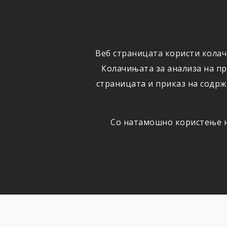
ФИЗИЧКИ
ПРАВНИ
ЛИЦА
ЛИЦА
Веб страницата користи колач
ОСИГУРУВАЊЕ
ШТЕТИ
Колачињата за анализа на п
страницата и приказ на содрж
Со натамошно користење на
РЕЧНИК
РЕЧНИК НА