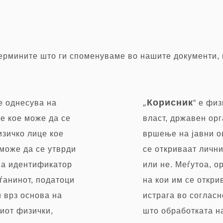
термините што ги споменуваме во нашите документи, 
„
Корисник
се однесува на
“ е фи
е кое може да се
власт, државен ор
изичко лице кое
вршење на јавни ов
 може да се утврди
се откриваат лични
на идентификатор
или не. Меѓутоа, о
аѓанинот, податоци
на кои им се откри
и врз основа на
истрага во согласн
иот физички,
што обработката н