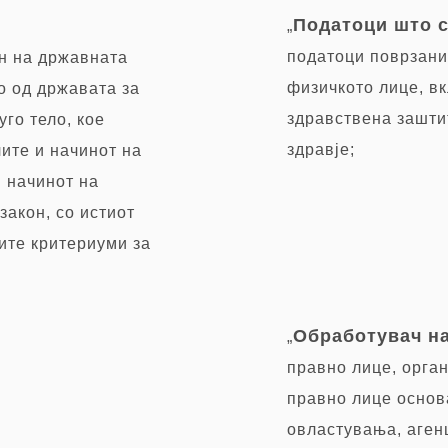
Податоци што с
„
податоци поврзани
ан на државната
физичкото лице, вк
о од државата за
здравствена зашти
го тело, кое
здравје;
лите и начинот на
и начинот на
закон, со истиот
ите критериуми за
Обработувач на
„
правно лице, орга
правно лице основ
овластувања, агенц