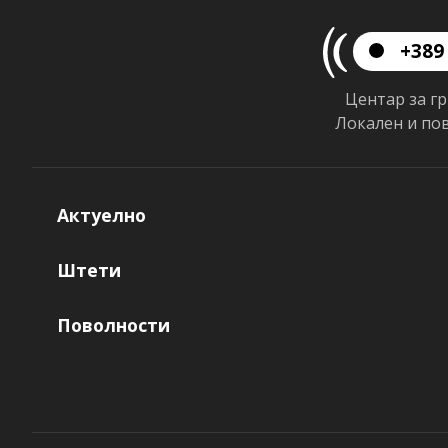
+389 
Центар за г
Локален и по
Актуелно
Штети
Поволности