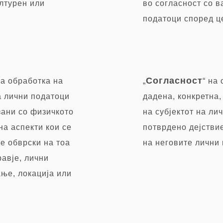
ултурен или
во согласност со в
податоци според ц
Согласност
ка обработка на
„
“ на
а лични податоци
дадена, конкретна
зани со физичкото
на субјектот на ли
на аспекти кои се
потврдено дејствие
е обврски на тоа
на неговите лични
равје, лични
ње, локација или