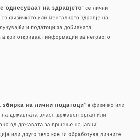
е однесуваат на здравјето
“ се лични
 со физичкото или менталното здравје на
лучувајќи и податоци за добиената
та кои откриваат информации за неговото
 збирка на лични податоци
“ е физичко или
н на државната власт, државен орган или
ано од државата за вршење на јавни
ија или друго тело кое ги обработува личните