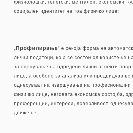
физиолошки, генетски, ментален, економски, к
социјален идентитет на тоа физичко лице;
Профилирање
„
“ е секоја форма на автоматс
лични податоци, која се состои од користење н
за оценување на одредени лични аспекти повр
лице, а особено за анализа или предвидување 
однесуваат на извршување на професионалнит
физичко лице, неговата економска состојба, зд
преференции, интереси, доверливост, однесува
движење;