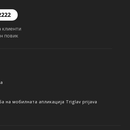
2222
а клиенти
ен повик
ња
а на мобилната апликација Triglav prijava