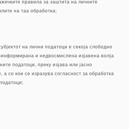
ажечките правила за заштита на личните
елите на таа обработка;
 субјектот на лични податоци е секоја слободно
, информирана и недвосмислена изјавена волја
чните податоци, преку изјава или јасно
, а со кои се изразува согласност за обработка
 податоци;