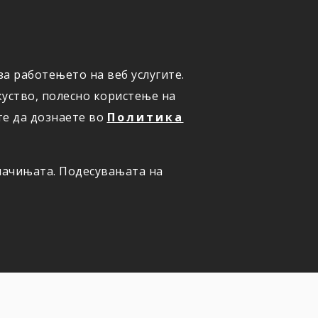
а работењето на веб услугите.
ОНЛАЈН
ПРИЈАВИ ШТЕТА
уство, полесно користење на
те да дознаете во
Политика
олачињата. Подесувањата на