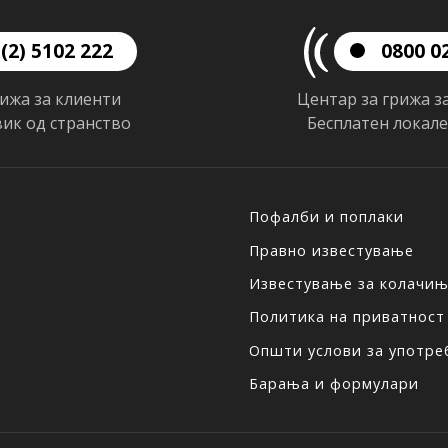
(2) 5102 222
0800 0
рижа за клиенти
Центар за грижа з
вик од странство
Бесплатен локал
Пофалби и поплаки
Правно известување
Известување за колачи
Политика на приватност
Општи услови за употреб
Барања и формулари