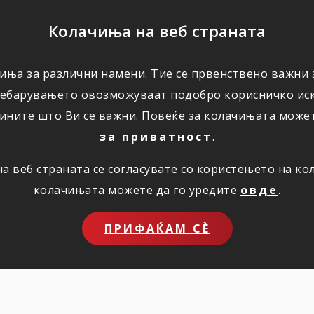
ПОМОШ
Колачиња на веб страната
иња за различни намени. Тие се првенствено важни з
ПОВОЛНОСТИ
КОРИСНО
ЗА НАС
ребарувањето овозможуваат подобро корисничко иск
ините што Ви се важни. Повеќе за колачињата може
за приватност
.
 веб страната се согласувате со користењето на к
колачињата можете да го уредите
овде
.
 ПОИМИ
ПРИФАЌАМ СЀ