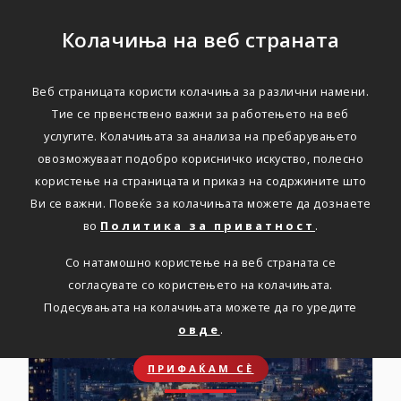
Колачиња на веб страната
Веб страницата користи колачиња за различни намени.
ПОВОЛНОСТИ
Тие се првенствено важни за работењето на веб
услугите. Колачињата за анализа на пребарувањето
Проверете ги бројните
овозможуваат подобро корисничко искуство, полесно
користење на страницата и приказ на содржините што
поволности
Ви се важни. Повеќе за колачињата можете да дознаете
во
Политика за приватност
.
Со натамошно користење на веб страната се
согласувате со користењето на колачињата.
Подесувањата на колачињата можете да го уредите
овде
.
ПРИФАЌАМ СЀ