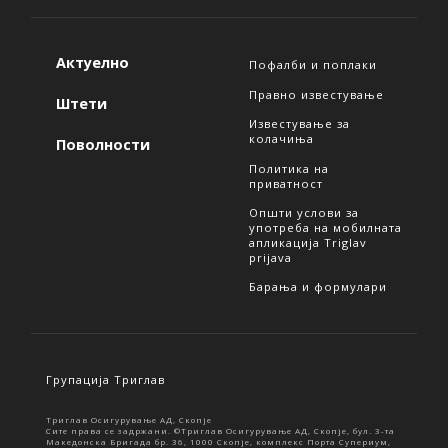
Актуелно
Пофалби и поплаки
Правно известување
Штети
Известување за
колачиња
Поволности
Политика на
приватност
Општи услови за
употреба на мобилната
апликација Triglav
prijava
Барања и формулари
Групација Триглав
Триглав Осигурување АД, Скопје
Сите права се задржани. ©Триглав Осигурување АД, Скопје, бул. 3-та
Македонска Бригада бр. 36, 1000 Скопје, комплекс Порта Супериум,