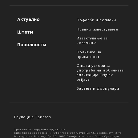
Актуелно
Пофалби и поплаки
Правно известување
Штети
Известување за
колачиња
Поволности
Политика на
приватност
Општи услови за
употреба на мобилната
апликација Triglav
prijava
Барања и формулари
Групација Триглав
Триглав Осигурување АД, Скопје
Сите права се задржани. ©Триглав Осигурување АД, Скопје, бул. 3-та
Македонска Бригада бр. 36, 1000 Скопје, комплекс Порта Супериум,