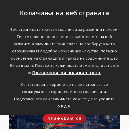
Колачиња на веб страната
Веб страницата користи колачиња за различни намени.
ПОВОЛНОСТИ
Тие се првенствено важни за работењето на веб
услугите. Колачињата за анализа на пребарувањето
Проверете ги бројните
овозможуваат подобро корисничко искуство, полесно
користење на страницата и приказ на содржините што
поволности
Ви се важни. Повеќе за колачињата можете да дознаете
во
Политика за приватност
.
Со натамошно користење на веб страната се
согласувате со користењето на колачињата.
Подесувањата на колачињата можете да го уредите
овде
.
ПРИФАЌАМ СЀ