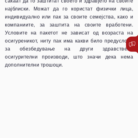
сакаат да го заштитат своето и здравјето на своите
најблиски. Можат да го користат физички лица,
индивидуално или пак за своите семејства, како и
компаниите, за заштита на своите вработени.
Условите на пакетот не зависат од возраста на
осигуреникот, ниту пак има какви било предуслови
за обезбедување на други здравствени
осигурителни производи, што значи дека нема
дополнителни трошоци.
*Единствен услов за обезбедување на пакетот е
осигуреникот да биде до 60 годишна возраст.
SOS пакетот е дополнување на понудата за
доброволно приватно здравствено осигурување и
ги покрива трошоците за операции и тешки болести.
Оперативните зафати можат да се изведат во