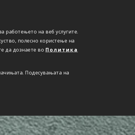
а работењето на веб услугите.
ОНЛАЈН
ПРИЈАВИ ШТЕТА
уство, полесно користење на
те да дознаете во
Политика
олачињата. Подесувањата на