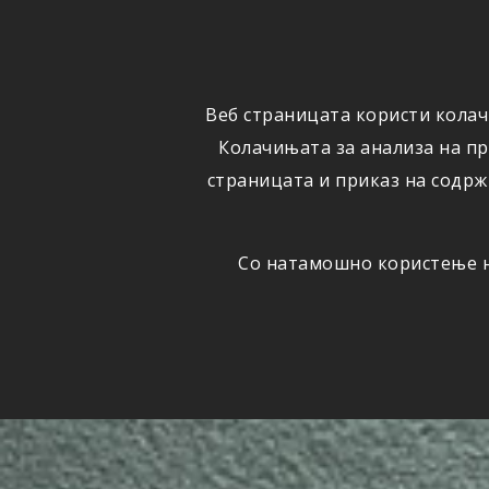
ФИЗИЧКИ
ПРАВНИ
ЛИЦА
ЛИЦА
Веб страницата користи колач
ОСИГУРУВАЊЕ
ШТЕТИ
Колачињата за анализа на п
страницата и приказ на содрж
Со натамошно користење на