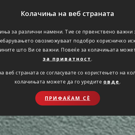
ПОМОШ
Колачиња на веб страната
иња за различни намени. Тие се првенствено важни з
ПОВОЛНОСТИ
КОРИСНО
ЗА НАС
ребарувањето овозможуваат подобро корисничко иск
ините што Ви се важни. Повеќе за колачињата може
за приватност
.
 веб страната се согласувате со користењето на к
колачињата можете да го уредите
овде
.
ПРИФАЌАМ СЀ