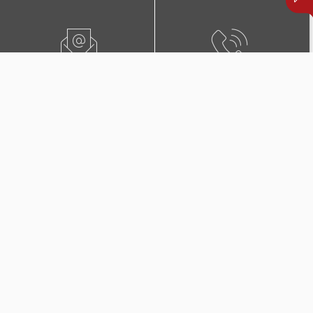
ПИШЕТЕ НЍ
0800 02222
ПОБАРАЈТЕ ЗАСТАПНИК
КОНТАКТИ И ЛОКАЦИИ
Дополнителни покритија
во Триглав Комплет +