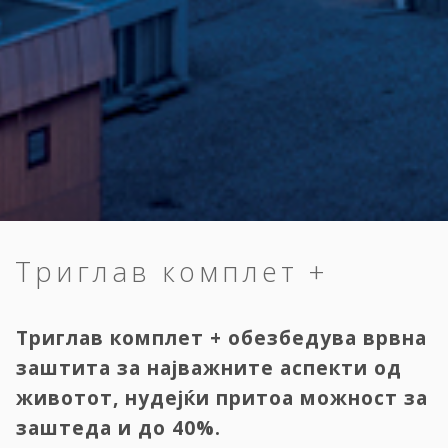
Триглав комплет +
Триглав комплет + обезбедува врвна
заштита за најважните аспекти од
животот, нудејќи притоа можност за
заштеда и до 40%.