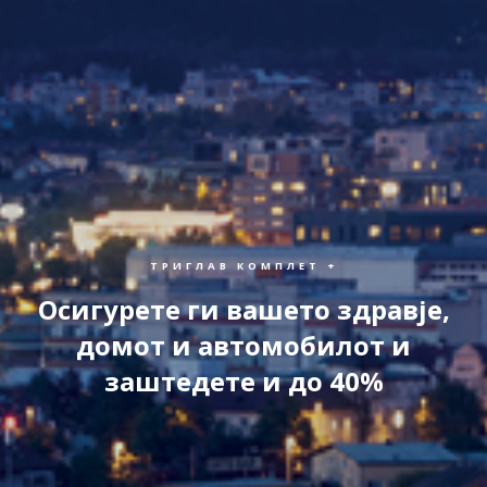
ТРИГЛАВ КОМПЛЕТ +
Осигурете ги вашето здравје,
домот и автомобилот и
заштедете и до 40%