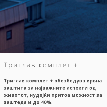
Триглав комплет +
Триглав комплет + обезбедува врвна
заштита за најважните аспекти од
животот, нудејќи притоа можност за
заштеда и до 40%.