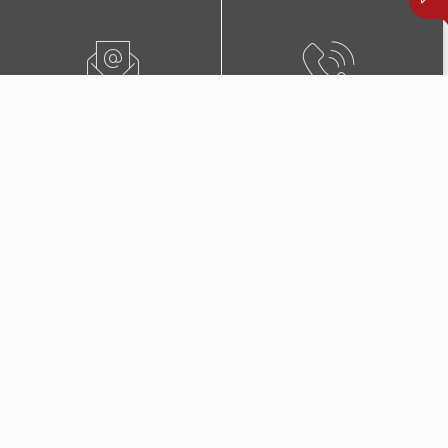
ПИШЕТЕ НЍ
0800 02222
ПОБАРАЈТЕ ЗАСТАПНИК
КОНТАКТИ И ЛОКАЦИИ
Дополнителни покритија
во Триглав Комплет +