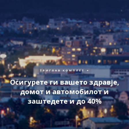
ТРИГЛАВ КОМПЛЕТ +
Осигурете ги вашето здравје,
домот и автомобилот и
заштедете и до 40%