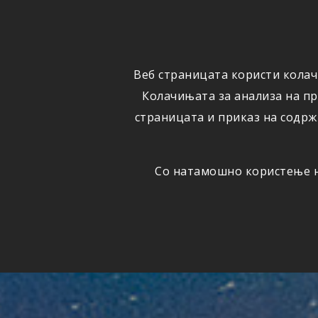
ФИЗИЧКИ
ПРАВНИ
ЛИЦА
ЛИЦА
Веб страницата користи колач
ОСИГУРУВАЊЕ
ШТЕТИ
Колачињата за анализа на п
страницата и приказ на содрж
Со натамошно користење на