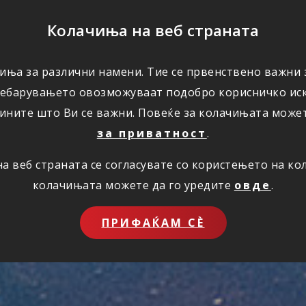
ПОМОШ
Колачиња на веб страната
иња за различни намени. Тие се првенствено важни з
ПОВОЛНОСТИ
КОРИСНО
ЗА НАС
ребарувањето овозможуваат подобро корисничко иск
ините што Ви се важни. Повеќе за колачињата може
за приватност
.
 веб страната се согласувате со користењето на к
колачињата можете да го уредите
овде
.
ПРИФАЌАМ СЀ