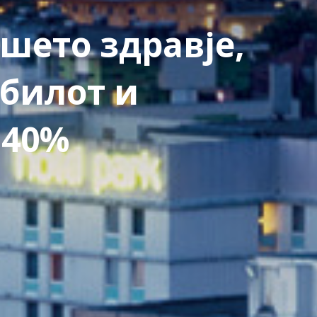
шето здравје,
билот и
 40%