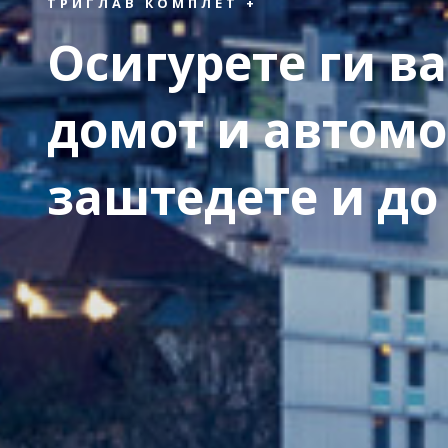
ТРИГЛАВ КОМПЛЕТ +
Осигурете ги ва
домот и автомо
заштедете и до