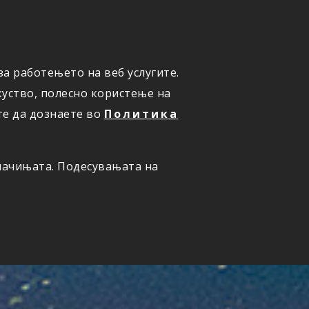
а работењето на веб услугите.
ОНЛАЈН
ПРИЈАВИ ШТЕТА
уство, полесно користење на
те да дознаете во
Политика
олачињата. Подесувањата на