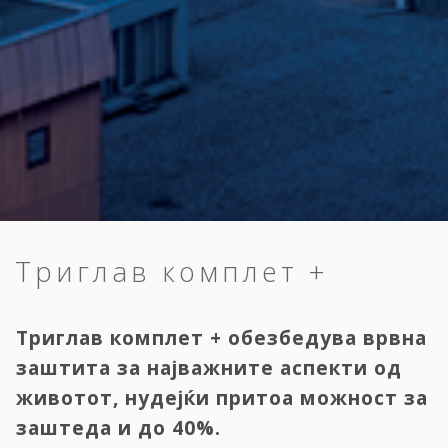
Триглав комплет +
Триглав комплет + обезбедува врвна
заштита за најважните аспекти од
животот, нудејќи притоа можност за
заштеда и до 40%.