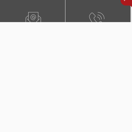
ПИШЕТЕ НЍ
0800 02222
ПОБАРАЈТЕ ЗАСТАПНИК
КОНТАКТИ И ЛОКАЦИИ
Дополнителни покритија
во Триглав Комплет +