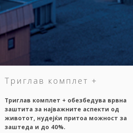
Триглав комплет +
Триглав комплет + обезбедува врвна
заштита за најважните аспекти од
животот, нудејќи притоа можност за
заштеда и до 40%.