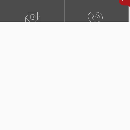
ПИШЕТЕ НЍ
0800 02222
ПОБАРАЈТЕ ЗАСТАПНИК
КОНТАКТИ И ЛОКАЦИИ
Дополнителни покритија
во Триглав Комплет +