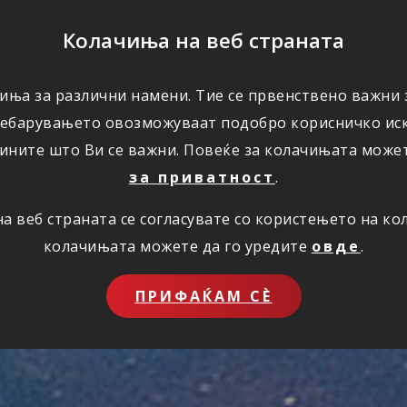
ПОМОШ
Колачиња на веб страната
иња за различни намени. Тие се првенствено важни з
ПОВОЛНОСТИ
КОРИСНО
ЗА НАС
ребарувањето овозможуваат подобро корисничко иск
ините што Ви се важни. Повеќе за колачињата може
за приватност
.
 веб страната се согласувате со користењето на к
колачињата можете да го уредите
овде
.
ПРИФАЌАМ СЀ