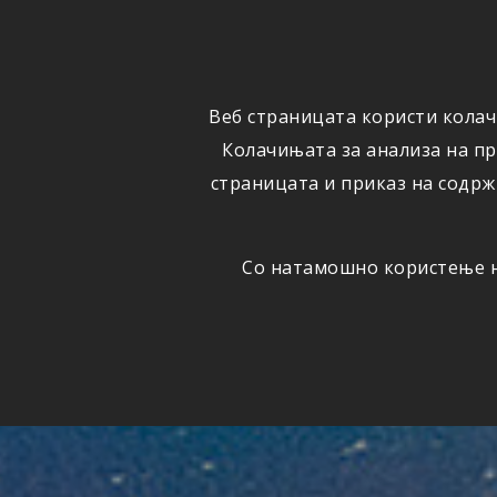
ФИЗИЧКИ
ПРАВНИ
ЛИЦА
ЛИЦА
Веб страницата користи колач
ОСИГУРУВАЊЕ
ШТЕТИ
Колачињата за анализа на п
страницата и приказ на содрж
Со натамошно користење на