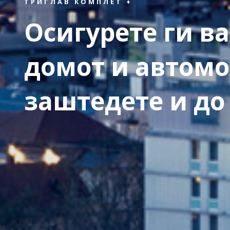
ТРИГЛАВ КОМПЛЕТ +
Осигурете ги ва
домот и автомо
заштедете и до