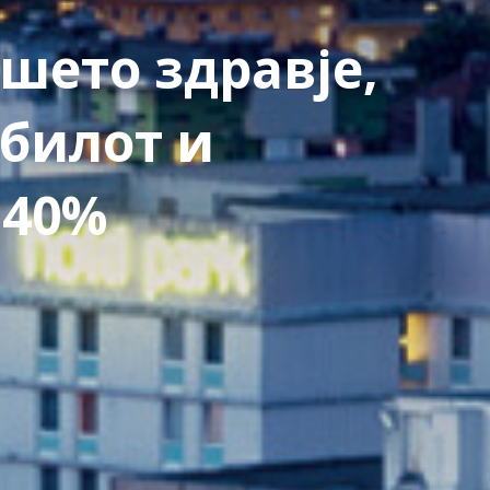
шето здравје,
билот и
 40%