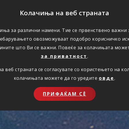
ПОМОШ
Колачиња на веб страната
иња за различни намени. Тие се првенствено важни з
ПОВОЛНОСТИ
КОРИСНО
ЗА НАС
ребарувањето овозможуваат подобро корисничко иск
ините што Ви се важни. Повеќе за колачињата може
за приватност
.
 веб страната се согласувате со користењето на к
колачињата можете да го уредите
овде
.
ПРИФАЌАМ СЀ