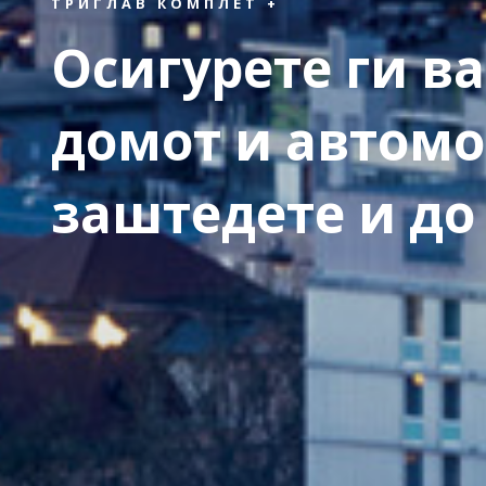
ТРИГЛАВ КОМПЛЕТ +
Осигурете ги ва
домот и автомо
заштедете и до