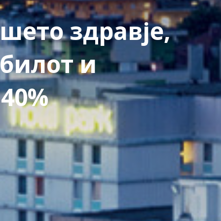
шето здравје,
билот и
 40%