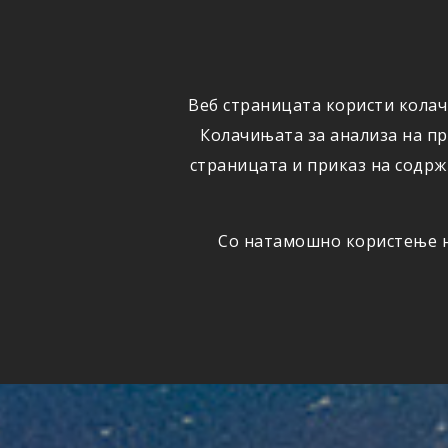
ФИЗИЧКИ
ПРАВНИ
ЛИЦА
ЛИЦА
Веб страницата користи колач
ОСИГУРУВАЊЕ
ШТЕТИ
Колачињата за анализа на п
страницата и приказ на содрж
Со натамошно користење на