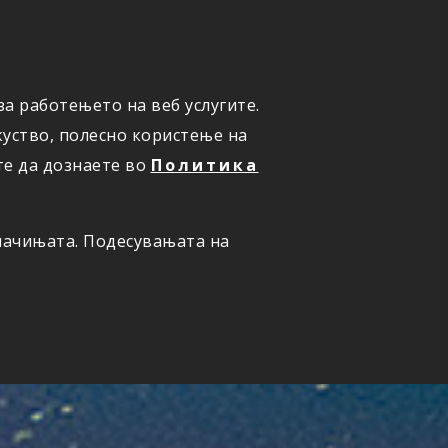
а работењето на веб услугите.
ОНЛАЈН
ПРИЈАВИ ШТЕТА
уство, полесно користење на
те да дознаете во
Политика
олачињата. Подесувањата на