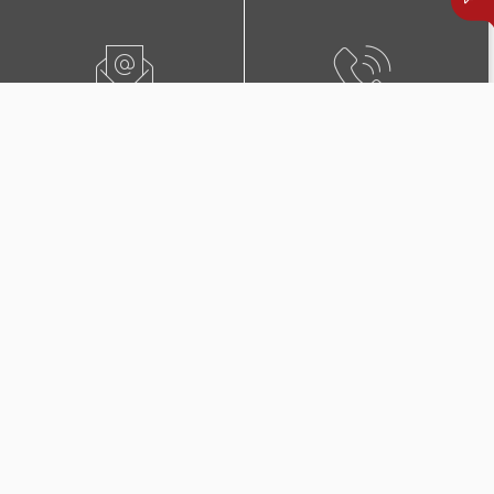
ПИШЕТЕ НЍ
0800 02222
ПОБАРАЈТЕ ЗАСТАПНИК
КОНТАКТИ И ЛОКАЦИИ
Дополнителни покритија
во Триглав Комплет +