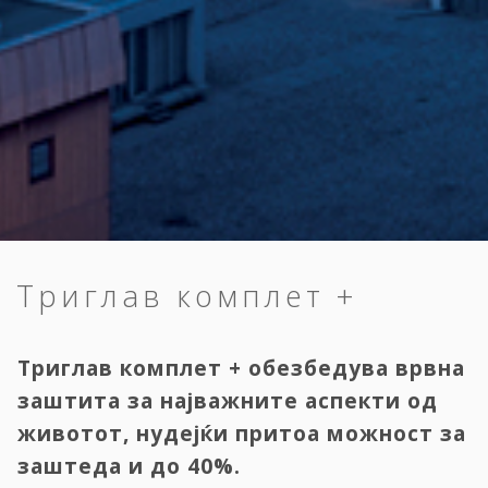
Триглав комплет +
Триглав комплет + обезбедува врвна
заштита за најважните аспекти од
животот, нудејќи притоа можност за
заштеда и до 40%.