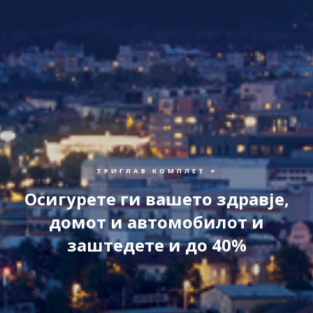
ТРИГЛАВ КОМПЛЕТ +
Осигурете ги вашето здравје,
домот и автомобилот и
заштедете и до 40%