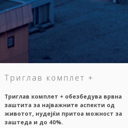
Триглав комплет +
Триглав комплет + обезбедува врвна
заштита за најважните аспекти од
животот, нудејќи притоа можност за
заштеда и до 40%.