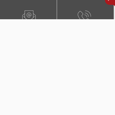
ПИШЕТЕ НЍ
0800 02222
ПОБАРАЈТЕ ЗАСТАПНИК
КОНТАКТИ И ЛОКАЦИИ
Дополнителни покритија
во Триглав Комплет +