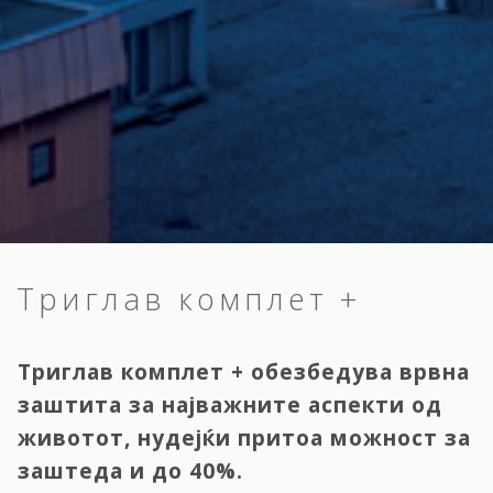
Триглав комплет +
Триглав комплет + обезбедува врвна
заштита за најважните аспекти од
животот, нудејќи притоа можност за
заштеда и до 40%.