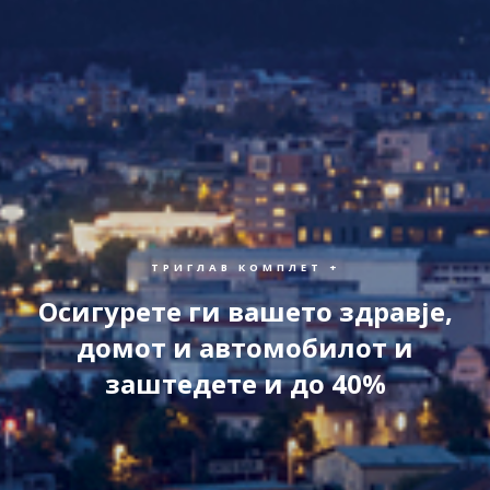
ТРИГЛАВ КОМПЛЕТ +
Осигурете ги вашето здравје,
домот и автомобилот и
заштедете и до 40%