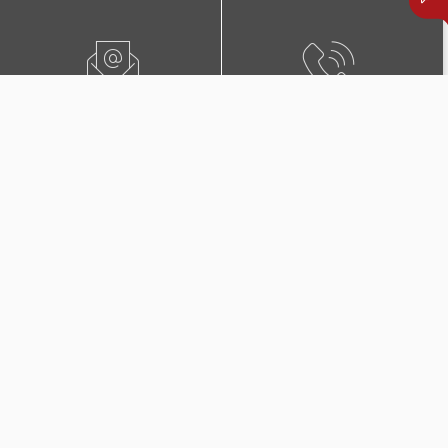
ПИШЕТЕ НЍ
0800 02222
ПОБАРАЈТЕ ЗАСТАПНИК
КОНТАКТИ И ЛОКАЦИИ
Дополнителни покритија
во Триглав Комплет +