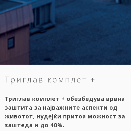
Триглав комплет +
Триглав комплет + обезбедува врвна
заштита за најважните аспекти од
животот, нудејќи притоа можност за
заштеда и до 40%.