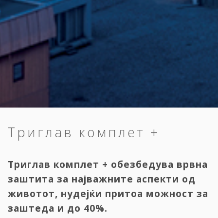
Триглав комплет +
Триглав комплет + обезбедува врвна
заштита за најважните аспекти од
животот, нудејќи притоа можност за
заштеда и до 40%.