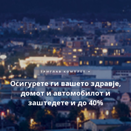
ТРИГЛАВ КОМПЛЕТ +
Осигурете ги вашето здравје,
домот и автомобилот и
заштедете и до 40%