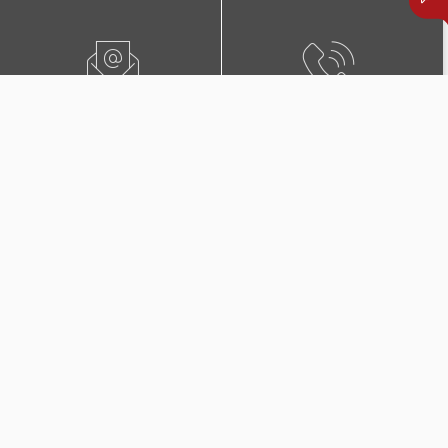
ПИШЕТЕ НЍ
0800 02222
ПОБАРАЈТЕ ЗАСТАПНИК
КОНТАКТИ И ЛОКАЦИИ
Дополнителни покритија
во Триглав Комплет +