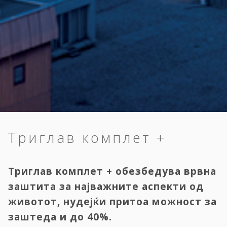
Триглав комплет +
Триглав комплет + обезбедува врвна
заштита за најважните аспекти од
животот, нудејќи притоа можност за
заштеда и до 40%.