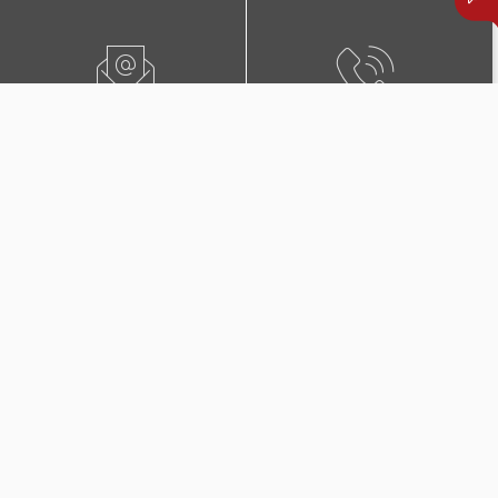
ПИШЕТЕ НЍ
0800 02222
ПОБАРАЈТЕ ЗАСТАПНИК
КОНТАКТИ И ЛОКАЦИИ
Дополнителни покритија
во Триглав Комплет +