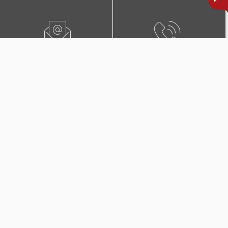
ПИШЕТЕ НЍ
0800 02222
ПОБАРАЈТЕ ЗАСТАПНИК
КОНТАКТИ И ЛОКАЦИИ
Дополнителни покритија
во Триглав Комплет +