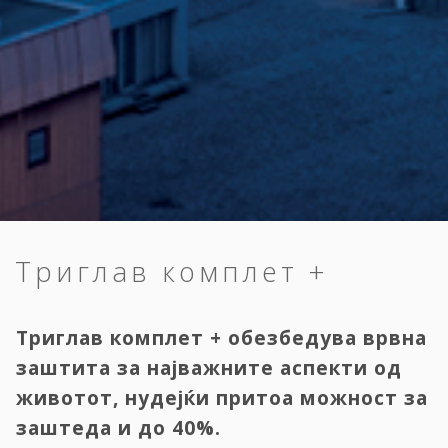
Триглав комплет +
Триглав комплет + обезбедува врвна
заштита за најважните аспекти од
животот, нудејќи притоа можност за
заштеда и до 40%.