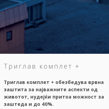
Триглав комплет +
Триглав комплет + обезбедува врвна
заштита за најважните аспекти од
животот, нудејќи притоа можност за
заштеда и до 40%.