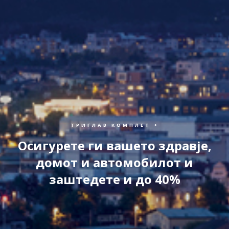
ТРИГЛАВ КОМПЛЕТ +
Осигурете ги вашето здравје,
домот и автомобилот и
заштедете и до 40%