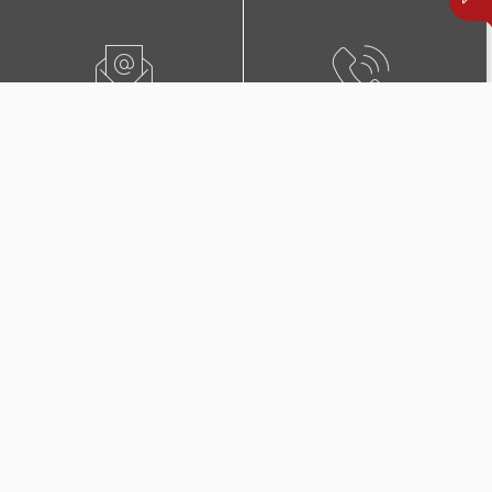
ПИШЕТЕ НЍ
0800 02222
ПОБАРАЈТЕ ЗАСТАПНИК
КОНТАКТИ И ЛОКАЦИИ
Дополнителни покритија
во Триглав Комплет +