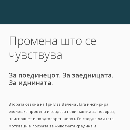
Промена што се
чувствува
За поединецот. За заедницата.
За иднината.
Втората сезона на Триглав Зелена Лига инспирира
еколошка промена и создава нови навики за поздрав,
поисполнет и поодговорен живот. Ги спојува личната
мотивација, грижата за животната средина и