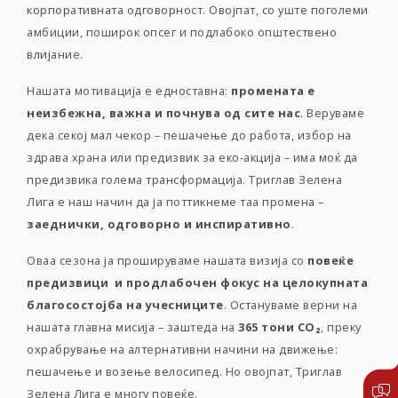
корпоративната одговорност. Овојпат, со уште поголеми
амбиции, поширок опсег и подлабоко општествено
влијание.
Нашата мотивација е едноставна:
промената е
неизбежна, важна и почнува од сите нас
. Веруваме
дека секој мал чекор – пешачење до работа, избор на
здрава храна или предизвик за еко-акција – има моќ да
предизвика голема трансформација. Триглав Зелена
Лига е наш начин да ја поттикнеме таа промена –
заеднички, одговорно и инспиративно
.
Оваа сезона ја прошируваме нашата визија со
повеќе
предизвици и продлабочен фокус на целокупната
благосостојба на учесниците
. Остануваме верни на
нашата главна мисија – заштеда на
365 тони CO₂
, преку
охрабрување на алтернативни начини на движење:
пешачење и возење велосипед. Но овојпат, Триглав
Зелена Лига е многу повеќе.