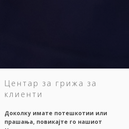
Центар за грижа за
клиенти
Доколку имате потешкотии или
прашања, повикајте го нашиот