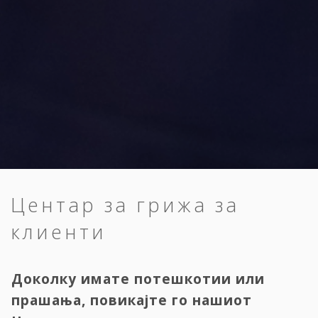
Центар за грижа за
клиенти
Доколку имате потешкотии или
прашања, повикајте го нашиот