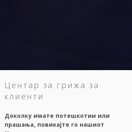
Центар за грижа за
клиенти
Доколку имате потешкотии или
прашања, повикајте го нашиот