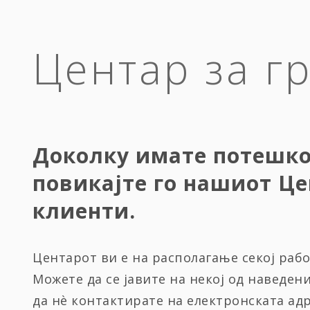
Центар за г
Доколку имате потешк
повикајте го нашиот Це
клиенти.
Центарот ви е на располагање секој работ
Можете да се јавите на некој од наведен
да нѐ контактирате на електронската ад