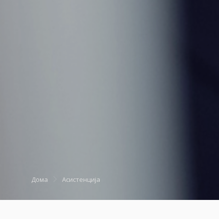
Дома
Асистенција