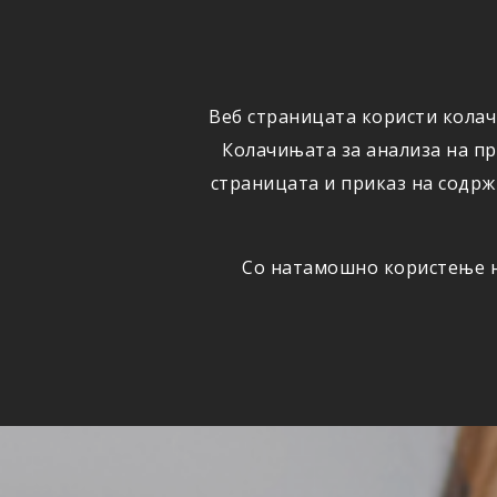
ФИЗИЧКИ
ПРАВНИ
ЛИЦА
ЛИЦА
Веб страницата користи колач
ОСИГУРУВАЊЕ
ШТЕТИ
Колачињата за анализа на п
страницата и приказ на содрж
Со натамошно користење на