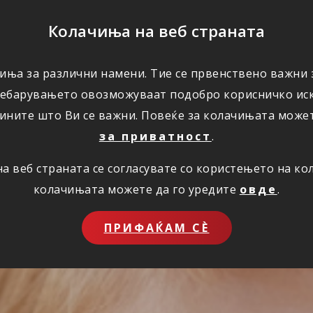
ПОМОШ
Колачиња на веб страната
иња за различни намени. Тие се првенствено важни з
ПОВОЛНОСТИ
КОРИСНО
ЗА НАС
ребарувањето овозможуваат подобро корисничко иск
ините што Ви се важни. Повеќе за колачињата може
за приватност
.
 веб страната се согласувате со користењето на к
колачињата можете да го уредите
овде
.
ПРИФАЌАМ СЀ