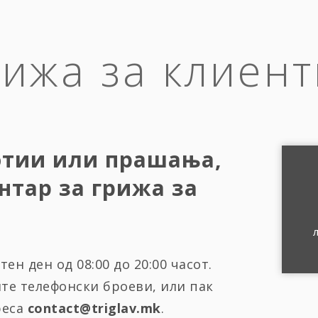
рижа за клиент
отии или прашања,
нтар за грижа за
ен ден од 08:00 до 20:00 часот.
ите телефонски броеви, или пак
реса
contact@triglav.mk
.