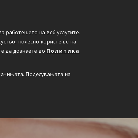
а работењето на веб услугите.
ОНЛАЈН
ПРИЈАВИ ШТЕТА
уство, полесно користење на
те да дознаете во
Политика
олачињата. Подесувањата на