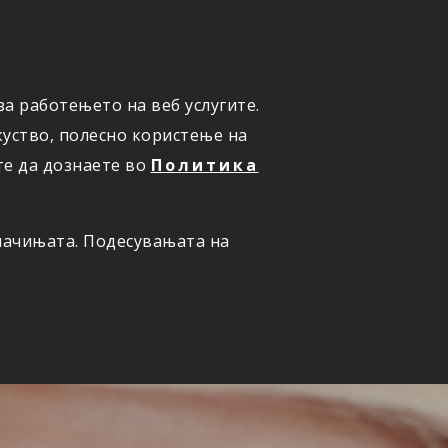
а работењето на веб услугите.
ОНЛАЈН
ПРИЈАВИ ШТЕТА
уство, полесно користење на
те да дознаете во
Политика
олачињата. Подесувањата на