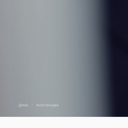
Дома
Асистенција