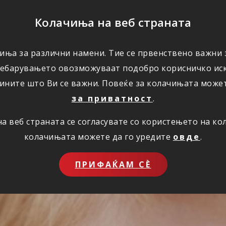
ПОМОШ
Колачиња на веб страната
иња за различни намени. Тие се првенствено важни з
ПОВОЛНОСТИ
КОРИСНО
ЗА НАС
ребарувањето овозможуваат подобро корисничко иск
ините што Ви се важни. Повеќе за колачињата може
за приватност
.
 веб страната се согласувате со користењето на к
колачињата можете да го уредите
овде
.
ПРИФАЌАМ СЀ