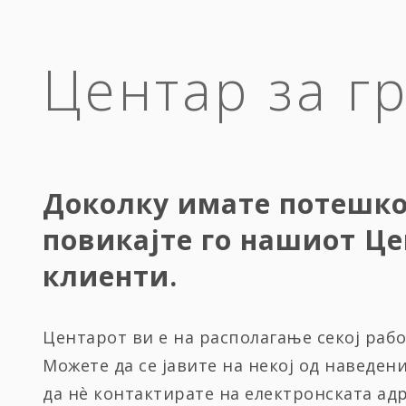
Центар за г
Доколку имате потешк
повикајте го нашиот Це
клиенти.
Центарот ви е на располагање секој работ
Можете да се јавите на некој од наведен
да нѐ контактирате на електронската ад