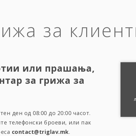
рижа за клиент
отии или прашања,
нтар за грижа за
ен ден од 08:00 до 20:00 часот.
ите телефонски броеви, или пак
реса
contact@triglav.mk
.