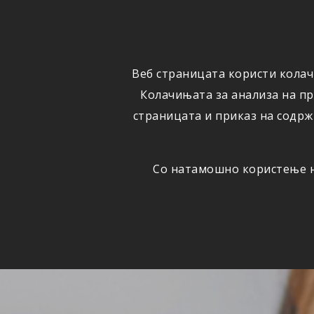
ФИЗИЧКИ
ПРАВНИ
ЛИЦА
ЛИЦА
Веб страницата користи колач
ОСИГУРУВАЊЕ
ШТЕТИ
Колачињата за анализа на п
страницата и приказ на содрж
Со натамошно користење на