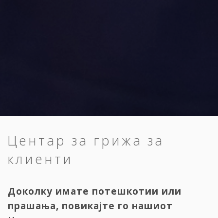
Центар за грижа за
клиенти
Доколку имате потешкотии или
прашања, повикајте го нашиот