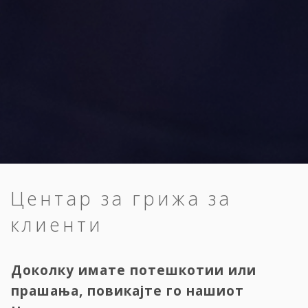
Центар за грижа за
клиенти
Доколку имате потешкотии или
прашања, повикајте го нашиот